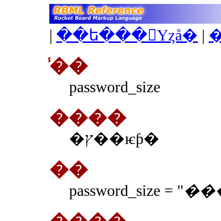
|
��ե���󥹤Υȥå�
|
̾��
password_size
����
�ץ��ѥƥ�
��
password_size = "
��
����