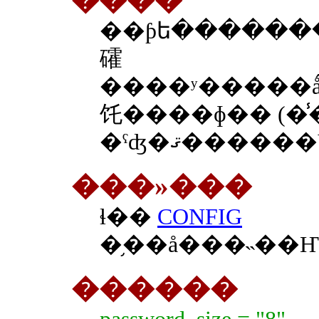
��ƥե������
礭
����ʸ�����ǻ��ꤷ�ޤ������Υץ��ѥƥ��
饦����ɸ�� (�̾�
���»���
ɬ��
CONFIG
������