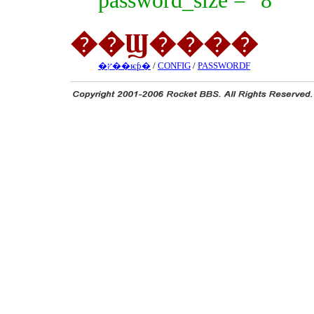
password_size = "8"
��Ϣ����
�ץ��ѥƥ�
/
CONFIG
/
PASSWORDF