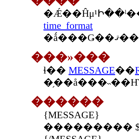
time_format
���»���
ɬ��
MESSAGE
��
������
{MESSAGE}
��������� $