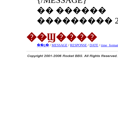
{/MESSAGE}
�� ������
��������� 2001/0
��Ϣ����
��٥�
/
MESSAGE
/
RESPONSE
/
DATE
/
time_forma