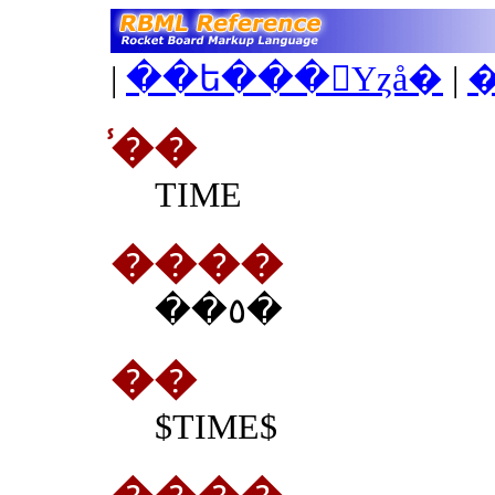
|
��ե���󥹤Υȥå�
|
̾��
TIME
����
��٥�
��
$TIME$
����